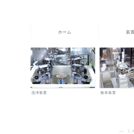
ホーム
装置
洗浄装置
散布装置
― C