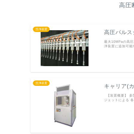
高圧
洗浄装置
高圧パルスジ
最大10MPaの高
浄装置に追加可能
洗浄装置
キャリア(
【装置概要】 多
ジェットによる 各