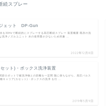
断続スプレー
ェット DP-Gun
圧水を30Hzで断続的にスプレーする高圧断続スプレー 装置概要 既存の洗
な洗浄ノズルユニット 水の使用量が少ないため対象 …
2022年12月8日
カセット)・ボックス洗浄装置
関節ロボットで被洗浄物との距離を一定間 隔に保ちながら、高圧パルス
種キャリア(カセット)・ボックスの洗浄 を行 …
2019年5月9日