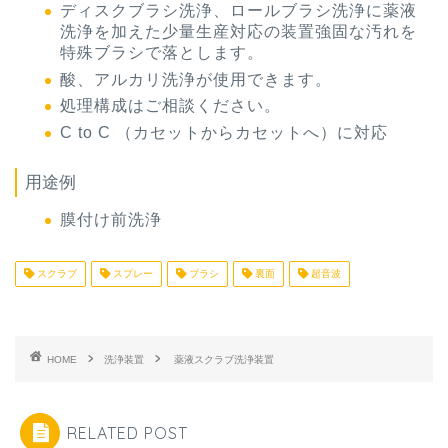
ディスクブラシ洗浄、ロールブラシ洗浄に薬液
洗浄を加えた少量生産対応の装置強固な汚れを
特殊ブラシで落とします。
酸、アルカリ洗浄が使用できます。
処理構成はご相談ください。
C to C （カセットからカセットへ）に対応
用途例
膜付け前洗浄
スクラブ
スプレー
ブラシ
裏面
超音波
HOME
洗浄装置
薬液スクラブ洗浄装置
RELATED POST