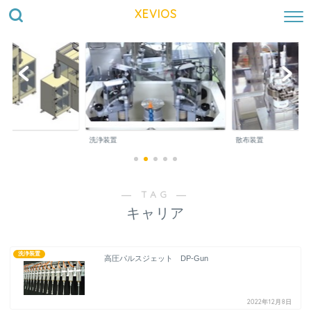
XEVIOS
洗浄装置
散布装置
― TAG ―
キャリア
洗浄装置
高圧パルスジェット DP-Gun
2022年12月8日