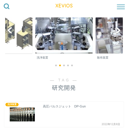
XEVIOS
洗浄装置
散布装置
― TAG ―
研究開発
洗浄装置
高圧パルスジェット DP-Gun
2022年12月8日