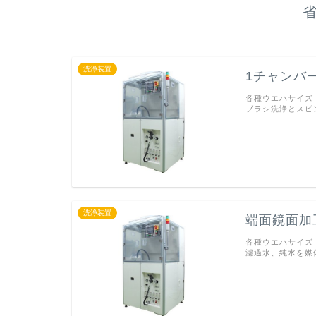
洗浄装置
1チャンバ
各種ウエハサイズ
ブラシ洗浄とスピ
洗浄装置
端面鏡面加
各種ウエハサイズ
濾過水、純水を媒