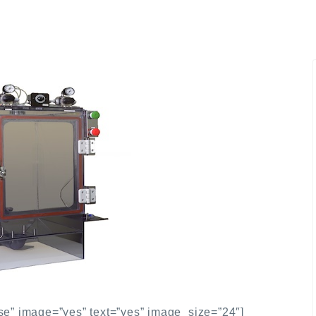
ese” image=”yes” text=”yes” image_size=”24″]